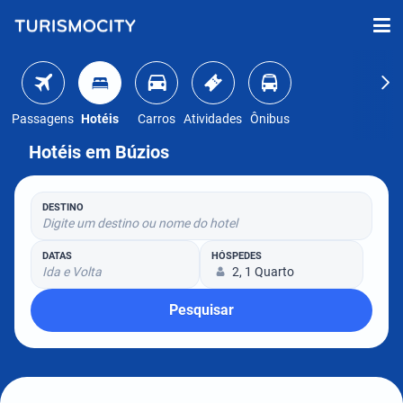
Passagens
Hotéis
Carros
Atividades
Ônibus
Hotéis em Búzios
DESTINO
Digite um destino ou nome do hotel
DATAS
HÓSPEDES
Ida e Volta
2, 1 Quarto
Pesquisar