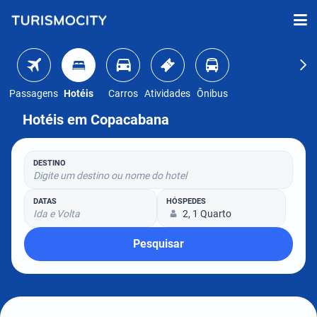
Passagens
Hotéis
Carros
Atividades
Ônibus
Hotéis em Copacabana
DESTINO
Digite um destino ou nome do hotel
DATAS
HÓSPEDES
Ida e Volta
2, 1 Quarto
Pesquisar