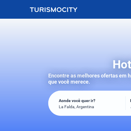
Hot
Encontre as melhores ofertas em h
que você merece.
Aonde você quer ir?
La Falda, Argentina