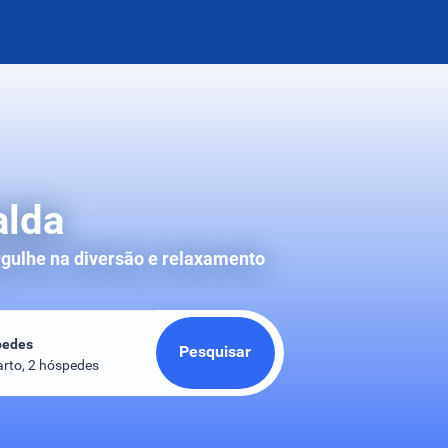
alda
rgulhe na diversão e relaxamento
pedes
Pesquisar