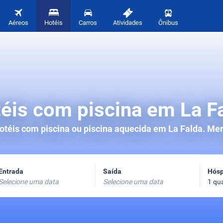
Aéreos
Hotéis
Carros
Atividades
Ônibus
éis com piscina em La F
otéis com piscina ou piscina aquecida em La Falda. Me
Entrada
Saída
Hós
Selecione uma data
Selecione uma data