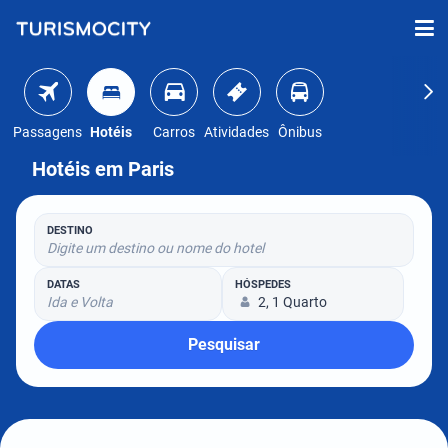
Passagens
Hotéis
Carros
Atividades
Ônibus
Hotéis em Paris
DESTINO
Digite um destino ou nome do hotel
DATAS
HÓSPEDES
Ida e Volta
2, 1 Quarto
Pesquisar