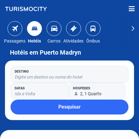
Passagens
Hotéis
Carros
Atividades
Ônibus
Hotéis em Puerto Madryn
DESTINO
Digite um destino ou nome do hotel
DATAS
HÓSPEDES
Ida e Volta
2, 1 Quarto
Pesquisar