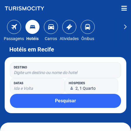
Passagens
Hotéis
Carros
Atividades
Ônibus
Hotéis em Recife
DESTINO
Digite um destino ou nome do hotel
DATAS
HÓSPEDES
Ida e Volta
2, 1 Quarto
Pesquisar