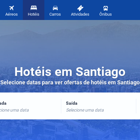
Aéreos
Hotéis
Carros
Atividades
Ônibus
Hotéis em Santiago
Selecione datas para ver ofertas de hotéis em Santiago
rada
Saída
cione uma data
Selecione uma data