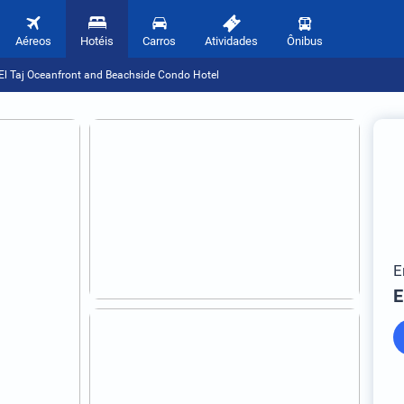
Aéreos
Hotéis
Carros
Atividades
Ônibus
El Taj Oceanfront and Beachside Condo Hotel
E