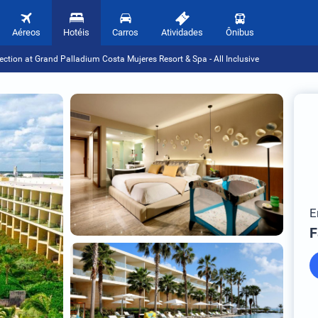
Aéreos
Hotéis
Carros
Atividades
Ônibus
ection at Grand Palladium Costa Mujeres Resort & Spa - All Inclusive
E