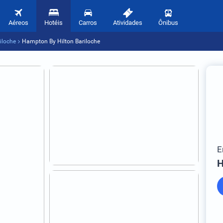
Aéreos
Hotéis
Carros
Atividades
Ônibus
iloche
Hampton By Hilton Bariloche
E
H