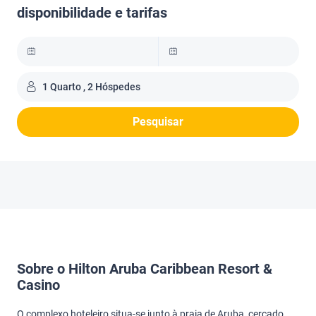
disponibilidade e tarifas
1 Quarto , 2 Hóspedes
Pesquisar
Sobre o Hilton Aruba Caribbean Resort &
Casino
O complexo hoteleiro situa-se junto à praia de Aruba, cercado