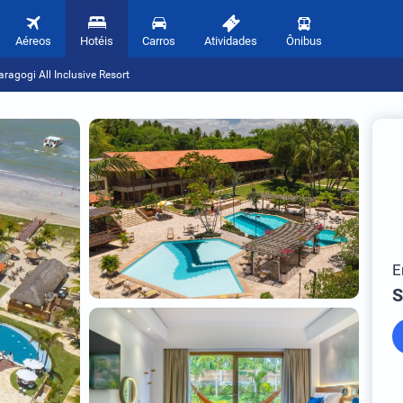
Aéreos
Hotéis
Carros
Atividades
Ônibus
ragogi All Inclusive Resort
E
S