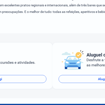
vem excelentes pratos regionais e internacionais, além de três bares que 
preocupações. E o melhor de tudo: todas as refeições, aperitivos e bebida
nda oferece espaço para animação, serviço de quarto e estacionamento g
Aluguel 
Desfrute a
cursões e atividades.
as melhores
gi
Alug