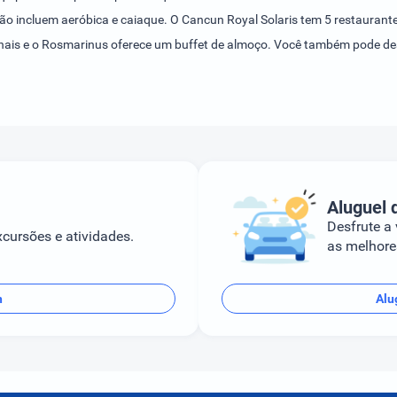
ão incluem aeróbica e caiaque. O Cancun Royal Solaris tem 5 restaurante
nais e o Rosmarinus oferece um buffet de almoço. Você também pode de
cun fica a 11 minutos do Parque Aquático Wet'n Wild e a 4 km de um shop
Aluguel 
Desfrute a
cursões e atividades.
as melhores
n
Alu