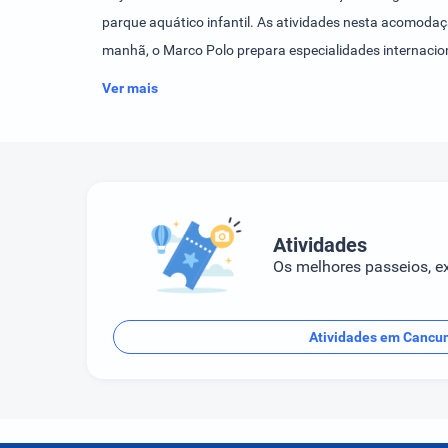
parque aquático infantil. As atividades nesta acomodaç
manhã, o Marco Polo prepara especialidades internacio
Pizzalisima e sushi no La Palapita. O Royal Solaris Can
Ver mais
Atividades
Os melhores passeios, ex
Atividades em Cancu