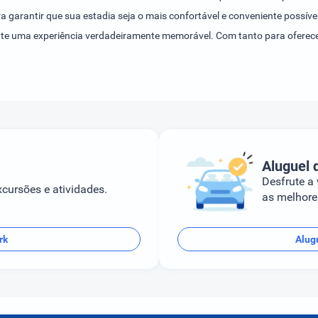
ra garantir que sua estadia seja o mais confortável e conveniente possíve
ante uma experiência verdadeiramente memorável. Com tanto para oferecer
nica de hospedagem aqui!
Aluguel 
Desfrute a
cursões e atividades.
as melhores
rk
Alug