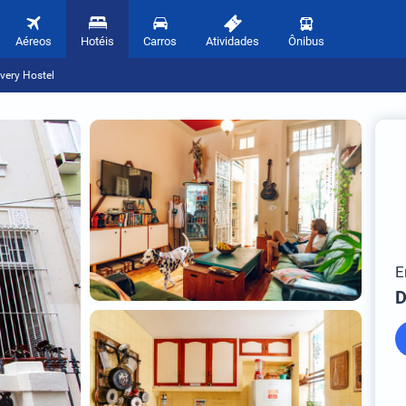
Aéreos
Hotéis
Carros
Atividades
Ônibus
very Hostel
E
D