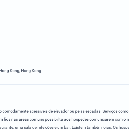
 Hong Kong, Hong Kong
são comodamente acessíveis de elevador ou pelas escadas. Serviços com
sem fios nas áreas comuns possibilita aos hóspedes comunicarem com o m
aurante, uma sala de refeições e um bar. Existem também lojas. Os hóspe