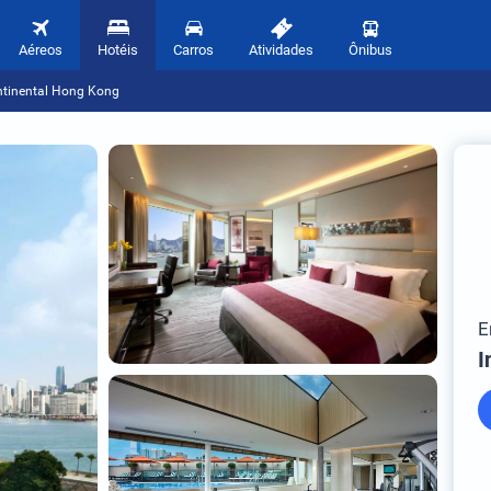
Aéreos
Hotéis
Carros
Atividades
Ônibus
ntinental Hong Kong
E
I