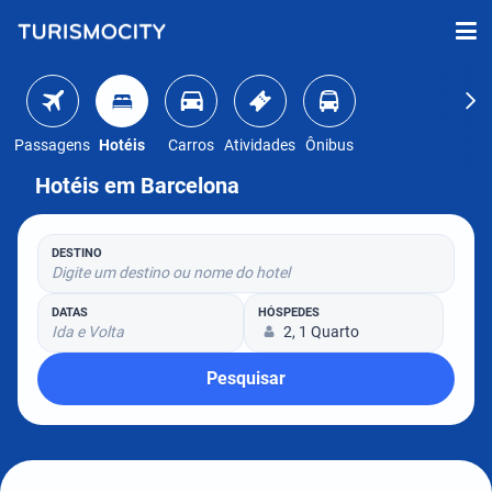
Passagens
Hotéis
Carros
Atividades
Ônibus
Hotéis em Barcelona
DESTINO
Digite um destino ou nome do hotel
DATAS
HÓSPEDES
Ida e Volta
2, 1 Quarto
Pesquisar