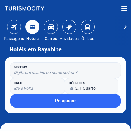
Passagens
Hotéis
Carros
Atividades
Ônibus
Hotéis em Bayahibe
DESTINO
Digite um destino ou nome do hotel
DATAS
HÓSPEDES
Ida e Volta
2, 1 Quarto
Pesquisar