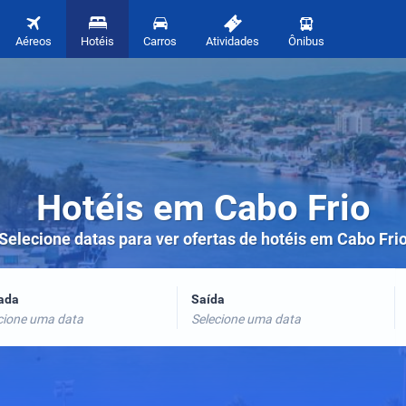
Aéreos
Hotéis
Carros
Atividades
Ônibus
Hotéis em Cabo Frio
Selecione datas para ver ofertas de hotéis em Cabo Fri
rada
Saída
cione uma data
Selecione uma data