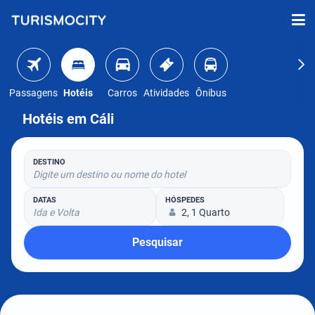
Passagens
Hotéis
Carros
Atividades
Ônibus
Hotéis em Cáli
DESTINO
Digite um destino ou nome do hotel
DATAS
HÓSPEDES
Ida e Volta
2, 1 Quarto
Pesquisar