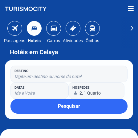
Passagens
Hotéis
Carros
Atividades
Ônibus
Hotéis em Celaya
DESTINO
Digite um destino ou nome do hotel
DATAS
HÓSPEDES
Ida e Volta
2, 1 Quarto
Pesquisar