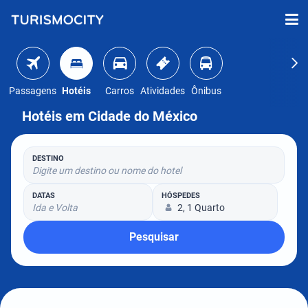
Passagens
Hotéis
Carros
Atividades
Ônibus
Hotéis em Cidade do México
DESTINO
Digite um destino ou nome do hotel
DATAS
HÓSPEDES
Ida e Volta
2, 1 Quarto
Pesquisar