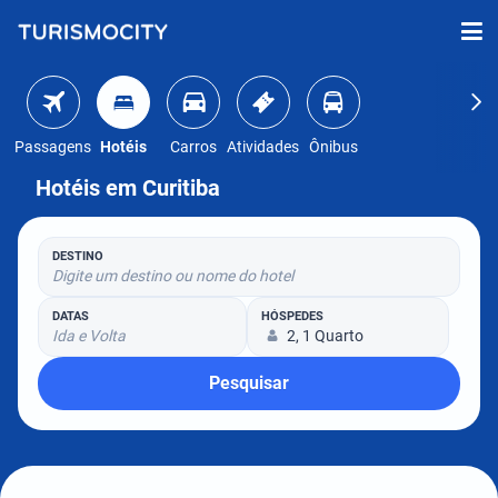
Passagens
Hotéis
Carros
Atividades
Ônibus
Hotéis em Curitiba
DESTINO
Digite um destino ou nome do hotel
DATAS
HÓSPEDES
Ida e Volta
2, 1 Quarto
Pesquisar