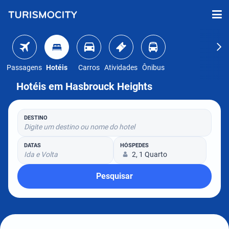
Passagens
Hotéis
Carros
Atividades
Ônibus
Hotéis em Hasbrouck Heights
DESTINO
Digite um destino ou nome do hotel
DATAS
HÓSPEDES
Ida e Volta
2, 1 Quarto
Pesquisar