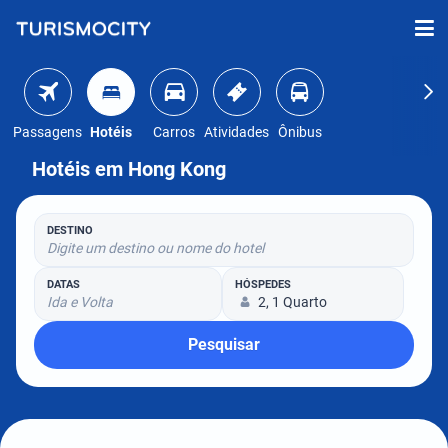
Passagens
Hotéis
Carros
Atividades
Ônibus
Hotéis em Hong Kong
DESTINO
Digite um destino ou nome do hotel
DATAS
HÓSPEDES
Ida e Volta
2, 1 Quarto
Pesquisar