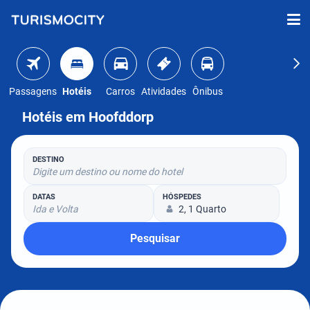
Passagens
Hotéis
Carros
Atividades
Ônibus
Hotéis em Hoofddorp
DESTINO
Digite um destino ou nome do hotel
DATAS
HÓSPEDES
Ida e Volta
2, 1 Quarto
Pesquisar