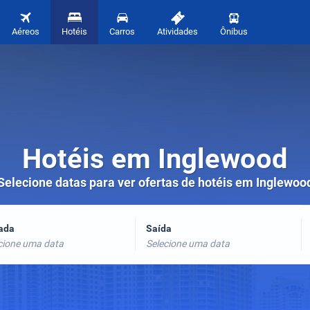
Aéreos
Hotéis
Carros
Atividades
Ônibus
Hotéis em Inglewood
Selecione datas para ver ofertas de hotéis em Inglewoo
rada
Saída
cione uma data
Selecione uma data