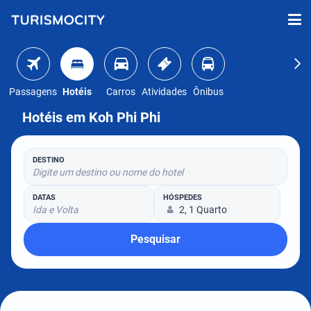
Passagens
Hotéis
Carros
Atividades
Ônibus
Hotéis em Koh Phi Phi
DESTINO
Digite um destino ou nome do hotel
DATAS
HÓSPEDES
Ida e Volta
2, 1 Quarto
Pesquisar