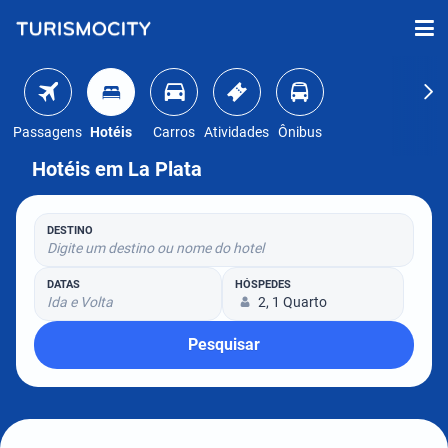
Passagens
Hotéis
Carros
Atividades
Ônibus
Hotéis em La Plata
DESTINO
Digite um destino ou nome do hotel
DATAS
HÓSPEDES
Ida e Volta
2, 1 Quarto
Pesquisar