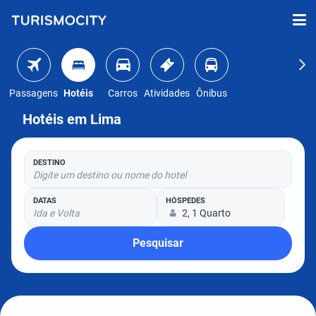
Passagens
Hotéis
Carros
Atividades
Ônibus
Hotéis em Lima
DESTINO
Digite um destino ou nome do hotel
DATAS
HÓSPEDES
Ida e Volta
2, 1 Quarto
Pesquisar