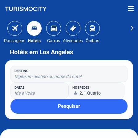
Passagens
Hotéis
Carros
Atividades
Ônibus
Hotéis em Los Angeles
DESTINO
Digite um destino ou nome do hotel
DATAS
HÓSPEDES
Ida e Volta
2, 1 Quarto
Pesquisar