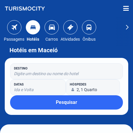
Passagens
Hotéis
Carros
Atividades
Ônibus
Hotéis em Maceió
DESTINO
Digite um destino ou nome do hotel
DATAS
HÓSPEDES
Ida e Volta
2, 1 Quarto
Pesquisar