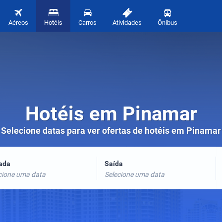
Aéreos
Hotéis
Carros
Atividades
Ônibus
Hotéis em Pinamar
Selecione datas para ver ofertas de hotéis em Pinamar
rada
Saída
cione uma data
Selecione uma data