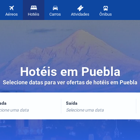
Aéreos
Hotéis
Carros
Atividades
Ônibus
Hotéis em Puebla
Selecione datas para ver ofertas de hotéis em Puebla
rada
Saída
cione uma data
Selecione uma data