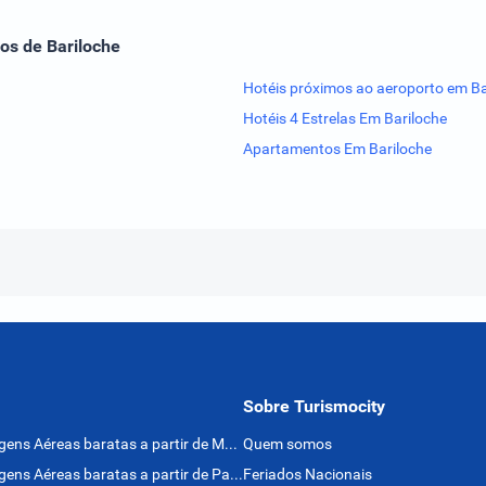
os de Bariloche
Hotéis próximos ao aeroporto em Ba
Hotéis 4 Estrelas Em Bariloche
Apartamentos Em Bariloche
Sobre Turismocity
Passagens Aéreas baratas a partir de México
Quem somos
Passagens Aéreas baratas a partir de Panamá
Feriados Nacionais