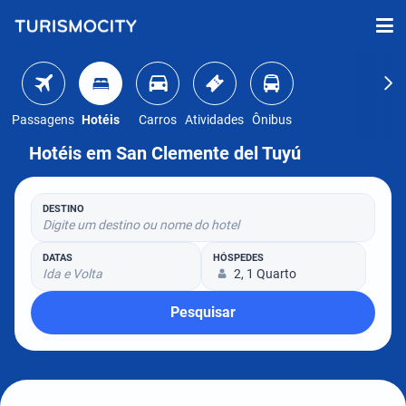
Passagens
Hotéis
Carros
Atividades
Ônibus
Hotéis em San Clemente del Tuyú
DESTINO
Digite um destino ou nome do hotel
DATAS
HÓSPEDES
Ida e Volta
2, 1 Quarto
Pesquisar