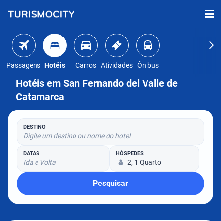
Passagens
Hotéis
Carros
Atividades
Ônibus
Hotéis em San Fernando del Valle de
Catamarca
DESTINO
Digite um destino ou nome do hotel
DATAS
HÓSPEDES
Ida e Volta
2, 1 Quarto
Pesquisar