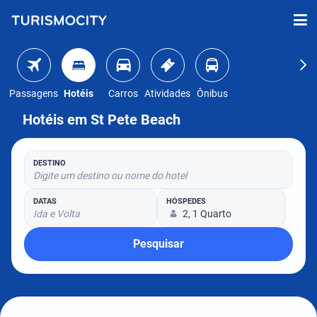
Passagens
Hotéis
Carros
Atividades
Ônibus
Hotéis em St Pete Beach
DESTINO
Digite um destino ou nome do hotel
DATAS
HÓSPEDES
Ida e Volta
2, 1 Quarto
Pesquisar