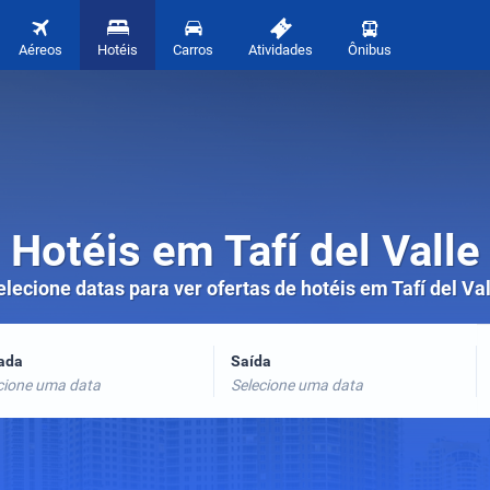
Aéreos
Hotéis
Carros
Atividades
Ônibus
Hotéis em Tafí del Valle
elecione datas para ver ofertas de hotéis em Tafí del Val
rada
Saída
cione uma data
Selecione uma data