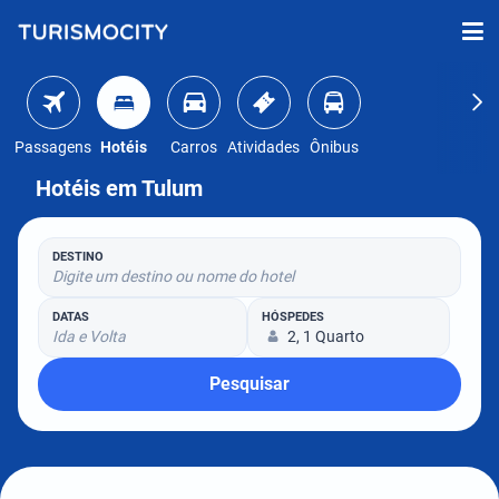
Passagens
Hotéis
Carros
Atividades
Ônibus
Hotéis em Tulum
DESTINO
Digite um destino ou nome do hotel
DATAS
HÓSPEDES
Ida e Volta
2, 1 Quarto
Pesquisar