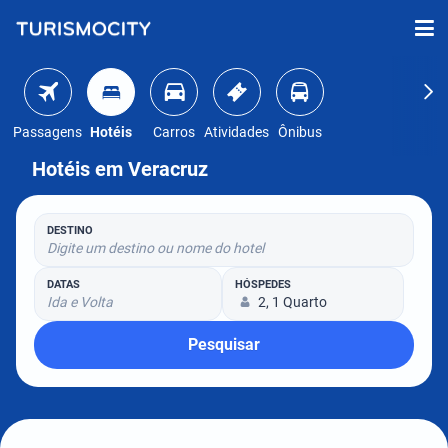
Passagens
Hotéis
Carros
Atividades
Ônibus
Hotéis em Veracruz
DESTINO
Digite um destino ou nome do hotel
DATAS
HÓSPEDES
Ida e Volta
2, 1 Quarto
Pesquisar