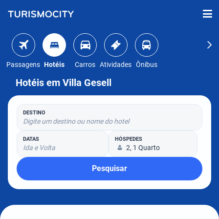
Passagens
Hotéis
Carros
Atividades
Ônibus
Hotéis em Villa Gesell
DESTINO
Digite um destino ou nome do hotel
DATAS
HÓSPEDES
Ida e Volta
2, 1 Quarto
Pesquisar