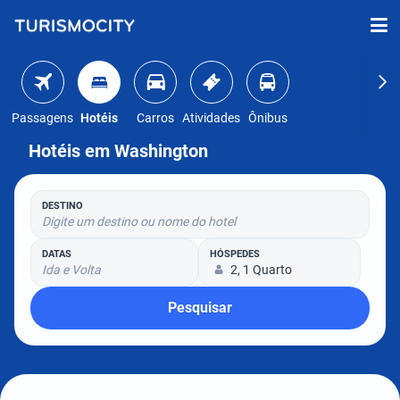
Passagens
Hotéis
Carros
Atividades
Ônibus
Hotéis em Washington
DESTINO
Digite um destino ou nome do hotel
DATAS
HÓSPEDES
Ida e Volta
2, 1 Quarto
Pesquisar