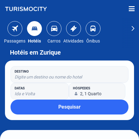
Passagens
Hotéis
Carros
Atividades
Ônibus
Hotéis em Zurique
DESTINO
Digite um destino ou nome do hotel
DATAS
HÓSPEDES
Ida e Volta
2, 1 Quarto
Pesquisar