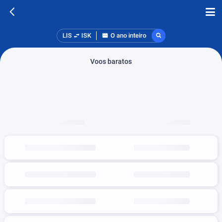
LIS
ISK
O ano inteiro
Voos baratos