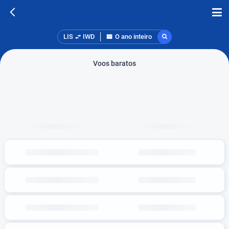
LIS
IWD
O ano inteiro
Voos baratos