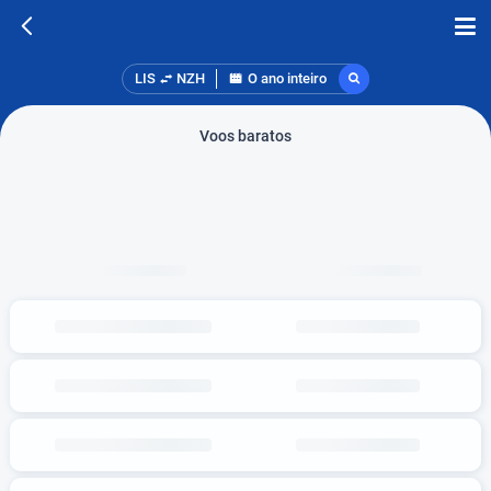
LIS
NZH
O ano inteiro
Voos baratos