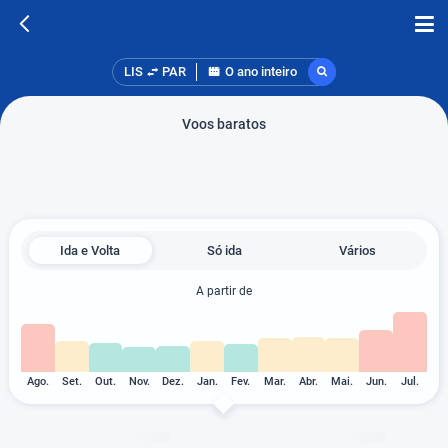
LIS
PAR
O ano inteiro
Voos baratos
Ida e Volta
Só ida
Vários
A partir de
Ago.
Set.
Out.
Nov.
Dez.
Jan.
Fev.
Mar.
Abr.
Mai.
Jun.
Jul.