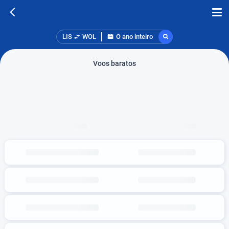
LIS
WOL
O ano inteiro
Voos baratos