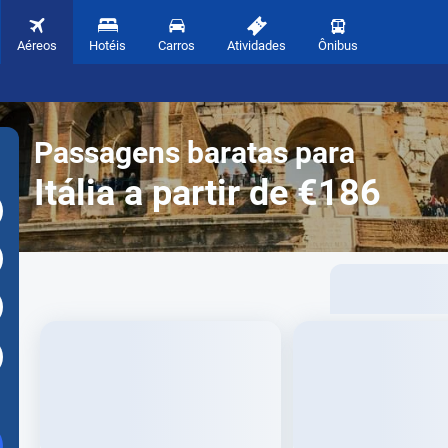
Aéreos
Hotéis
Carros
Atividades
Ônibus
Passagens baratas para
Itália a partir de €186